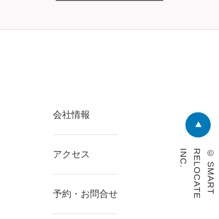
会社情報
.
©︎
S
M
A
R
T
R
E
L
O
C
A
T
E
I
N
C
アクセス
予約・お問合せ